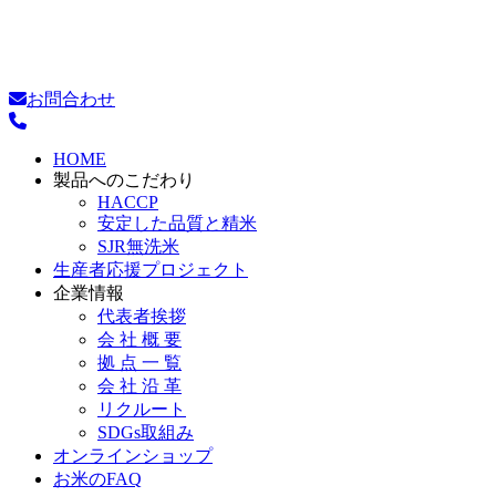
お問合わせ
HOME
製品へのこだわり
HACCP
安定した品質と精米
SJR無洗米
生産者応援プロジェクト
企業情報
代表者挨拶
会 社 概 要
拠 点 一 覧
会 社 沿 革
リクルート
SDGs取組み
オンラインショップ
お米のFAQ