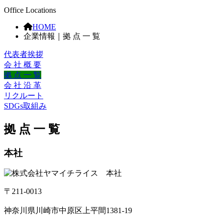
Office Locations
HOME
企業情報｜拠 点 一 覧
代表者挨拶
会 社 概 要
拠 点 一 覧
会 社 沿 革
リクルート
SDGs取組み
拠 点 一 覧
本社
〒211-0013
神奈川県川崎市中原区上平間1381-19